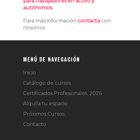
para trabajadores en activo y
autónomos.
Para más información
contacta
con
nosotros.
MENÚ DE NAVEGACIÓN
Inicio
Catálogo de cursos
Certificados Profesionales. 2026
Alquila tu espacio
Próximos Cursos
Contacto