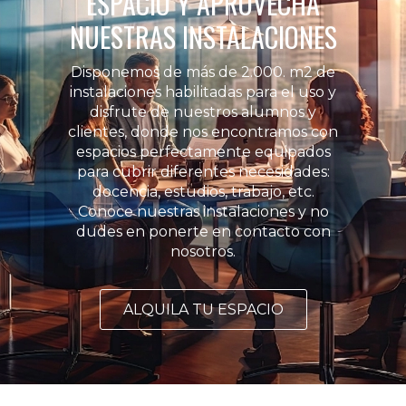
ESPACIO Y APROVECHA
NUESTRAS INSTALACIONES
Disponemos de más de 2.000. m2 de
instalaciones habilitadas para el uso y
disfrute de nuestros alumnos y
clientes, donde nos encontramos con
espacios perfectamente equipados
para cubrir diferentes necesidades:
docencia, estudios, trabajo, etc.
Conoce nuestras instalaciones y no
dudes en ponerte en contacto con
nosotros.
ALQUILA TU ESPACIO