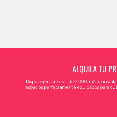
ALQUILA TU P
Disponemos de más de 2.000. m2 de instalac
espacios perfectamente equipados para cubri