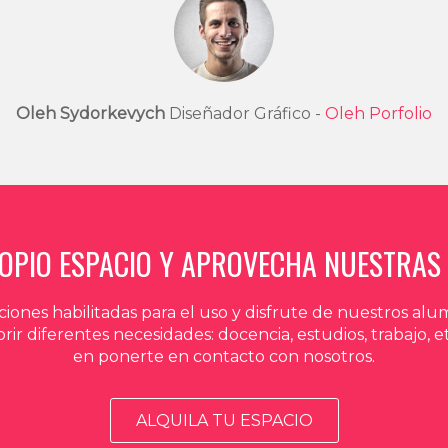
Oleh Sydorkevych
Diseñador Gráfico -
Oleh Porfolio
ROPIO ESPACIO Y APROVECHA NUESTRAS 
iones habilitadas para el uso y disfrute de nuestros al
r diferentes necesidades: docencia, estudios, trabajo, e
en ponerte en contacto con nosotros.
ALQUILA TU ESPACIO