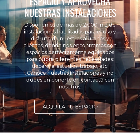
ESPACIO Y APROVECHA
NUESTRAS INSTALACIONES
Disponemos de más de 2.000. m2 de
instalaciones habilitadas para el uso y
disfrute de nuestros alumnos y
clientes, donde nos encontramos con
espacios perfectamente equipados
para cubrir diferentes necesidades:
docencia, estudios, trabajo, etc.
Conoce nuestras instalaciones y no
dudes en ponerte en contacto con
nosotros.
ALQUILA TU ESPACIO