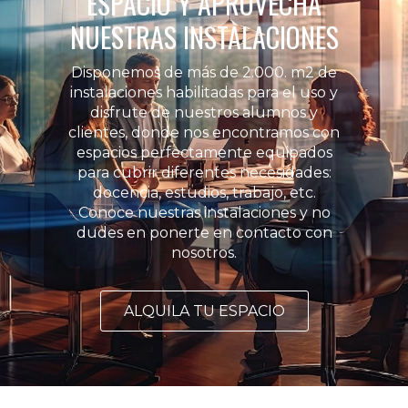
ESPACIO Y APROVECHA
NUESTRAS INSTALACIONES
Disponemos de más de 2.000. m2 de
instalaciones habilitadas para el uso y
disfrute de nuestros alumnos y
clientes, donde nos encontramos con
espacios perfectamente equipados
para cubrir diferentes necesidades:
docencia, estudios, trabajo, etc.
Conoce nuestras instalaciones y no
dudes en ponerte en contacto con
nosotros.
ALQUILA TU ESPACIO