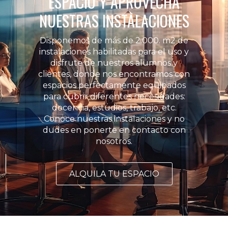
ESPACIO Y APROVECHA
NUESTRAS INSTALACIONES
Disponemos de más de 2.000. m2 de
instalaciones habilitadas para el uso y
disfrute de nuestros alumnos y
clientes, donde nos encontramos con
espacios perfectamente equipados
para cubrir diferentes necesidades:
docencia, estudios, trabajo, etc.
Conoce nuestras instalaciones y no
dudes en ponerte en contacto con
nosotros.
ALQUILA TU ESPACIO