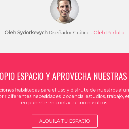
Oleh Sydorkevych
Diseñador Gráfico -
Oleh Porfolio
ROPIO ESPACIO Y APROVECHA NUESTRAS 
iones habilitadas para el uso y disfrute de nuestros al
r diferentes necesidades: docencia, estudios, trabajo, e
en ponerte en contacto con nosotros.
ALQUILA TU ESPACIO