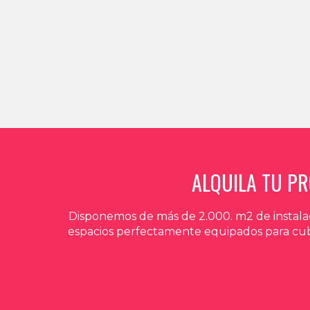
ALQUILA TU P
Disponemos de más de 2.000. m2 de instalac
espacios perfectamente equipados para cubri