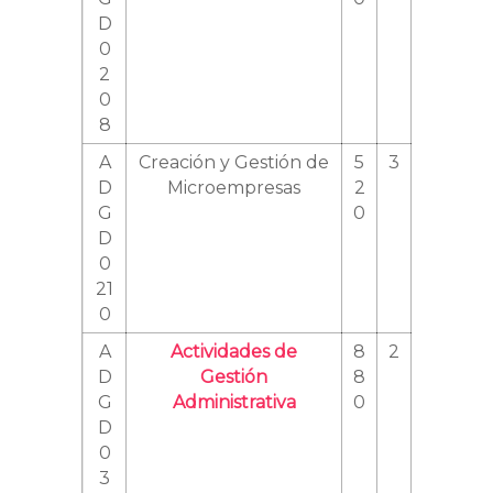
D
0
2
0
8
A
Creación y Gestión de
5
3
D
Microempresas
2
G
0
D
0
21
0
A
Actividades de
8
2
D
Gestión
8
G
Administrativa
0
D
0
3