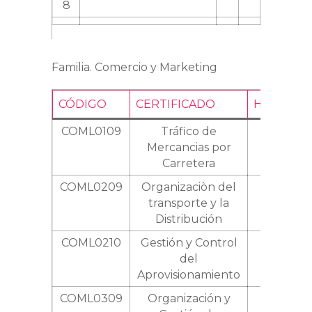
8
Familia. Comercio y Marketing
CÓDIGO
CERTIFICADO
HORAS
COML0109
Tráfico de
520
Mercancias por
Carretera
COML0209
Organizaciòn del
420
transporte y la
Distribución
COML0210
Gestión y Control
450
del
Aprovisionamiento
COML0309
Organización y
390