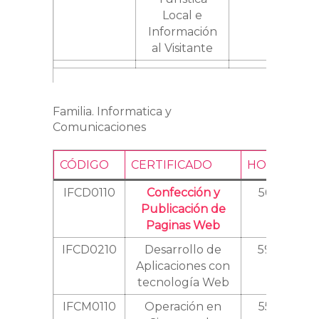
Local e
Información
al Visitante
Familia. Informatica y
Comunicaciones
CÓDIGO
CERTIFICADO
HORAS
NI
IFCD0110
Confección y
560
Publicación de
Paginas Web
IFCD0210
Desarrollo de
590
Aplicaciones con
tecnología Web
IFCM0110
Operación en
550