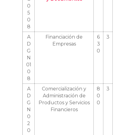
0
5
0
8
A
Financiación de
6
3
D
Empresas
3
G
0
N
01
0
8
A
Comercialización y
8
3
D
Administración de
0
G
Productos y Servicios
0
N
Financieros
0
2
0