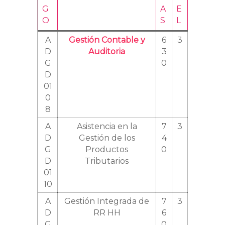
G
A
E
O
S
L
A
Gestión Contable y
6
3
D
Auditoria
3
G
0
D
01
0
8
A
Asistencia en la
7
3
D
Gestión de los
4
G
Productos
0
D
Tributarios
01
10
A
Gestión Integrada de
7
3
D
RR HH
6
G
0