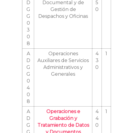
D
Documental y de
5
G
Gestión de
0
G
Despachos y Oficinas
0
3
0
8
A
Operaciones
4
1
D
Auxiliares de Servicios
3
G
Administrativos y
0
G
Generales
0
4
0
8
A
Operaciones e
4
1
D
Grabación y
4
G
Tratamiento de Datos
0
G
y Documentos