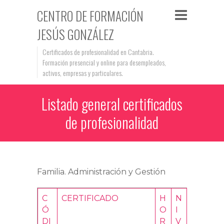
CENTRO DE FORMACIÓN
JESÚS GONZÁLEZ
Certificados de profesionalidad en Cantabria.
Formación presencial y online para desempleados,
activos, empresas y particulares.
Listado general certificados
de profesionalidad
Familia. Administración y Gestión
C
CERTIFICADO
H
N
Ó
O
I
DI
R
V